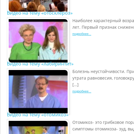
Видео на тему «отосклероз»
Наиболее характерный возрас
лет. Первый признак снижени
подробнее...
Видео на тему «лабиринтит»
Болезнь неустойчивости. Пр
утрата равновесия, головокр
[…]
подробнее...
Видео на тему «отомикоз»
Отомикоз- это грибковое по
симптомы отомикоза- зуд, вы