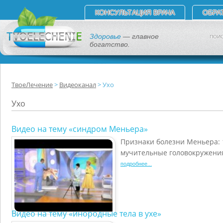
КОНСУЛЬТАЦИЯ ВРАЧА
ОБРА
Здоровье
— главное
ПОИС
богатство.
ТвоеЛечение
Видеоканал
Ухо
Ухо
Видео на тему «синдром Меньера»
Признаки болезни Меньера: 1
мучительные головокружения
подробнее...
Видео на тему «инородные тела в ухе»