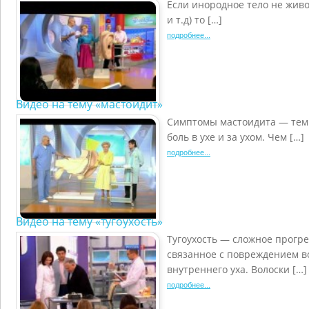
Если инородное тело не живое
и т.д) то […]
подробнее...
Видео на тему «мастоидит»
Симптомы мастоидита — темп
боль в ухе и за ухом. Чем […]
подробнее...
Видео на тему «тугоухость»
Тугоухость — сложное прогр
связанное с повреждением в
внутреннего уха. Волоски […]
подробнее...