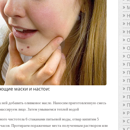
М
Н
Н
Н
О
О
О
П
П
П
ющие маски и настои:
П
П
к ней добавить оливковое масло. Наносим приготовленную смесь
П
 массируем лицо. Затем умываемся теплой водой
Р
нного чистотела 6 стаканами питьевой воды, отвар кипятим 5
С
8 часов. Протираем пораженные места полученным раствором или
С