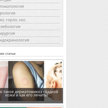
томатология
рология
хо, горло, нос
лебология
ирургия
ндокринология
ие статьи:
о такое дерматомикоз гладкой
кожи и как его лечить?