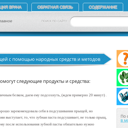
ЦИЯ ВРАЧА
ОБРАТНАЯ СВЯЗЬ
СОДЕРЖАНИЕ
лавное
ПОИСК ПО САЙТУ:
ыщей с помощью народных средств и методов
омогут следующие продукты и средства:
чным белком, даем ему подсохнуть, (ждем примерно 20 минут) .
 хорошо зарекомендовала себя в подсушивании прыщей, но
По 
и выступает, то, что зубная паста подсушивает, не только прыщ,
в м
тому после использования зубной пасты обязательно нужно