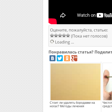
Оцените, пожалуйста, статью:
(Пока нет голосов)
Loading ...
Понравилась статья? Подели
Стоит ли удалять бородавки на
Чисто
ногах? Методы лечения
средст