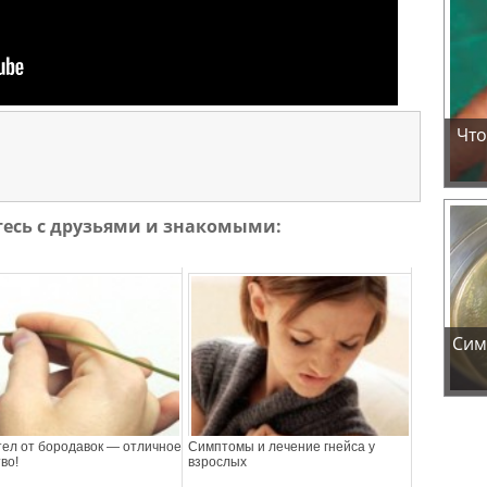
Что
тесь с друзьями и знакомыми:
Сим
тел от бородавок — отличное
Симптомы и лечение гнейса у
во!
взрослых