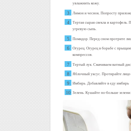
увлажнить кожу.
Лимон и чеснок. Попросту прилож
Тертая сырая свекла и картофель.
угревую сыпь.
Помидор. Перед сном протрите ли
Огурец. Огурец в борьбе с прыщами
компрессов.
Тертый лук. Смачиваем ватный дис
Яблочный уксус. Протирайте лицо
Имбирь. Добавляйте в еду имбирь
Зелень. Кушайте по-больше зелени: 