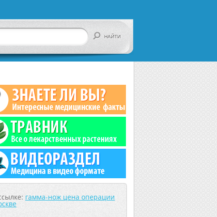
ссылке:
гамма-нож цена операции
оскве