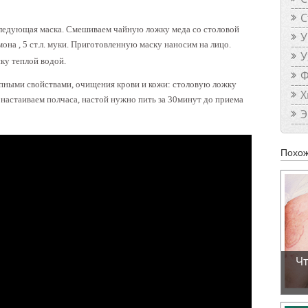
С
следующая маска. Смешиваем чайную ложку меда со столовой
У
мона , 5 ст.л. муки. Приготовленную маску наносим на лицо.
У
ку теплой водой.
Ф
епными свойствами, очищения крови и кожи: столовую ложку
Х
 настаиваем полчаса, настой нужно пить за 30минут до приема
Э
Похож
Чт