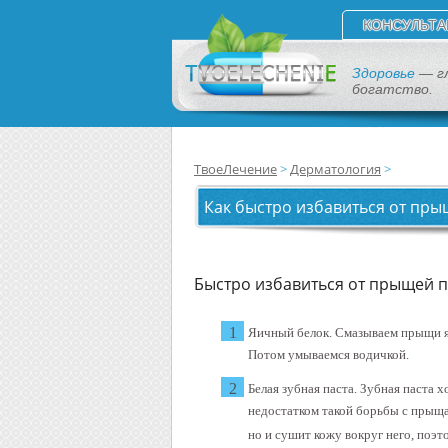
КОНСУЛЬТА
Здоровье
— г
богатство.
ТвоеЛечение
Дерматология
Как быстро избавиться от пр
Быстро избавиться от прыщей п
Яичный белок. Смазываем прыщи яи
Потом умываемся водичкой.
Белая зубная паста. Зубная паста
недостатком такой борьбы с прыщам
но и сушит кожу вокруг него, поэ