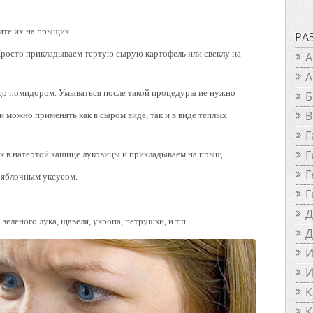
ите их на прыщик.
РА
 Просто прикладываем тертую сырую картофель или свеклу на
А
А
цо помидором. Умываться после такой процедуры не нужно
Б
В
 можно применять как в сыром виде, так и в виде теплых
Г
Г
к в натертой кашице луковицы и прикладываем на прыщ.
Г
 яблочным уксусом.
Г
Д
зеленого лука, щавеля, укропа, петрушки, и т.п.
Д
И
И
К
К