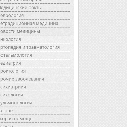
едицинские факты
еврология
етрадиционная медицина
овости медицины
нкология
ртопедия и травматология
фтальмология
едиатрия
роктология
рочие заболевания
сихиатриия
сихология
ульмонология
азное
корая помощь
осуды