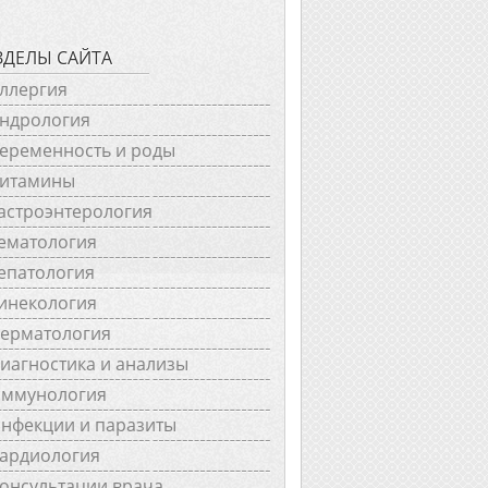
ЗДЕЛЫ САЙТА
ллергия
ндрология
еременность и роды
итамины
астроэнтерология
ематология
епатология
инекология
ерматология
иагностика и анализы
ммунология
нфекции и паразиты
ардиология
онсультации врача