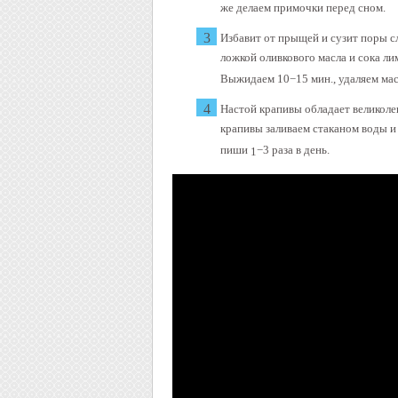
же делаем примочки перед сном.
Избавит от прыщей и сузит поры 
ложкой оливкового масла и сока ли
Выжидаем 10−15 мин., удаляем мас
Настой крапивы обладает великол
крапивы заливаем стаканом воды и
пиши
−3 раза в день.
1