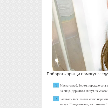
Побороть прыщи помогут следу
Маска-скраб. Берем морскую соль 
на лицо. Держим 5 минут, немного
Заливаем 4 ст. ложки мелко нареза
минут. Процеживаем, настаиваем 