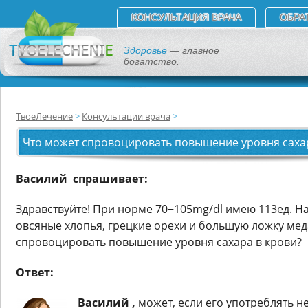
КОНСУЛЬТАЦИЯ ВРАЧА
ОБРА
Здоровье
— главное
богатство.
ТвоеЛечение
Консультации врача
Что может спровоцировать повышение уровня сахар
Василий спрашивает:
Здравствуйте! При норме 70−105mg/dl имею 113ед. Н
овсяные хлопья, грецкие орехи и большую ложку мед
спровоцировать повышение уровня сахара в крови?
Ответ:
Василий ,
может, если его употреблять н