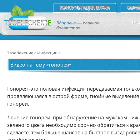
КОНСУЛЬТАЦИЯ ВРАЧА
ОБРА
Здоровье
— главное
ПОИС
богатство.
ТвоеЛечение
Инфекции
Видео на тему «гонорея»
Гонорея -это половая инфекция передаваемая тольк
проявляющаяся в острой форме, гнойные выделения 
гонореи.
Лечение гонореи: при обнаружение на мужском нижн
зеленого цвета необходимо срочно обратиться к врач
сделаете, тем больше шансов на быстрое выздоровл