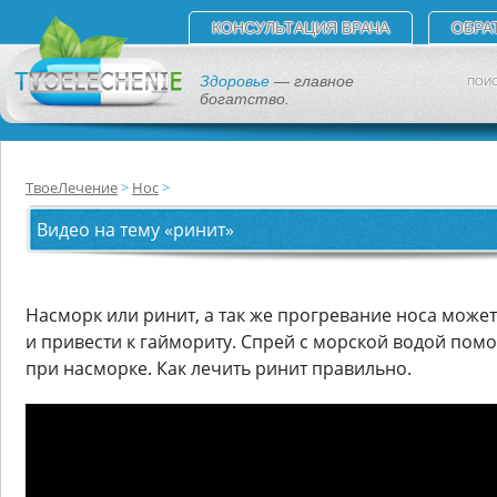
КОНСУЛЬТАЦИЯ ВРАЧА
ОБРА
Здоровье
— главное
ПОИС
богатство.
ТвоеЛечение
Нос
Видео на тему «ринит»
Насморк или ринит, а так же прогревание носа може
и привести к гаймориту. Спрей с морской водой пом
при насморке. Как лечить ринит правильно.