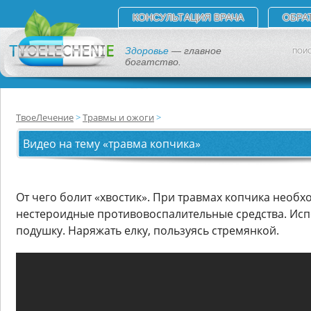
КОНСУЛЬТАЦИЯ ВРАЧА
ОБРА
Здоровье
— главное
ПОИС
богатство.
ТвоеЛечение
Травмы и ожоги
Видео на тему «травма копчика»
От чего болит «хвостик». При травмах копчика необ
нестероидные противовоспалительные средства. Ис
подушку. Наряжать елку, пользуясь стремянкой.