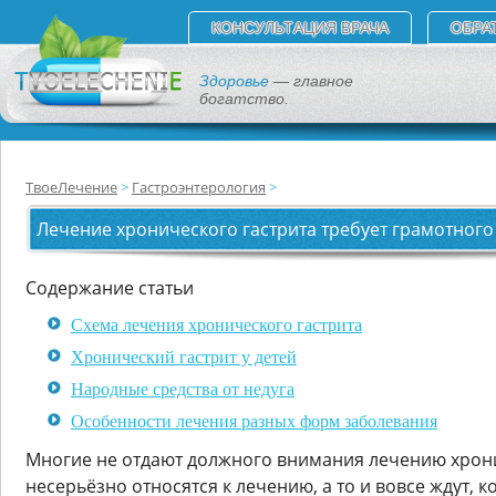
КОНСУЛЬТАЦИЯ ВРАЧА
ОБРА
Здоровье
— главное
богатство.
ТвоеЛечение
Гастроэнтерология
Лечение хронического гастрита требует грамотного
Содержание статьи
Схема лечения хронического гастрита
Хронический гастрит у детей
Народные средства от недуга
Особенности лечения разных форм заболевания
Многие не отдают должного внимания лечению хрони
несерьёзно относятся к лечению, а то и вовсе ждут, 