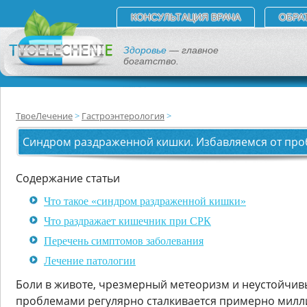
КОНСУЛЬТАЦИЯ ВРАЧА
ОБРА
Здоровье
— главное
богатство.
ТвоеЛечение
Гастроэнтерология
Синдром раздраженной кишки. Избавляемся от пр
Содержание статьи
Что такое «синдром раздраженной кишки»
Что раздражает кишечник при СРК
Перечень симптомов заболевания
Лечение патологии
Боли в животе, чрезмерный метеоризм и неустойчивы
проблемами регулярно сталкивается примерно милли