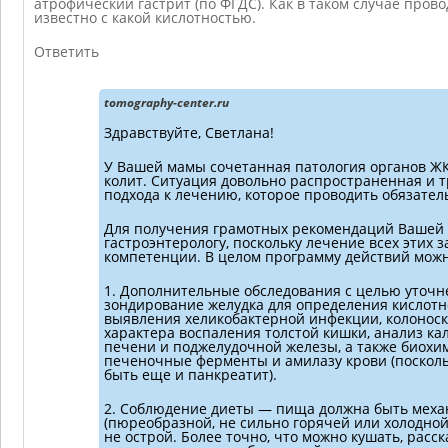
атрофический гастрит (по ФГДС). Как в таком случае пров
известно с какой кислотностью.
Ответить
tomography-center.ru
Здравствуйте, Светлана!
У Вашей мамы сочетанная патология органов ЖКТ
колит. Ситуация довольно распространенная и
подхода к лечению, которое проводить обязател
Для получения грамотных рекомендаций Вашей 
гастроэнтерологу, поскольку лечение всех этих 
компетенции. В целом программу действий можн
1. Дополнительные обследования с целью уточн
зондирование желудка для определения кислотно
выявления хеликобактерной инфекции, колоноск
характера воспаления толстой кишки, анализ ка
печени и поджелудочной железы, а также биохи
печеночные ферменты и амилазу крови (посколь
быть еще и панкреатит).
2. Соблюдение диеты — пища должна быть мех
(пюреобразной, не сильно горячей или холодной
не острой. Более точно, что можно кушать, расс