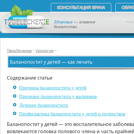
КОНСУЛЬТАЦИЯ ВРАЧА
ОБРА
Здоровье
— главное
ПОИС
богатство.
ТвоеЛечение
Урология
Баланопостит у детей — как лечить
Содержание статьи
Причины баланопостита у детей
Признаки баланопостита у мальчиков
Лечение баланопостита
Профилактика баланопостита у детей и подростков
Баланопостит у детей — это воспалительное заболев
вовлекаются головка полового члена и часть крайней