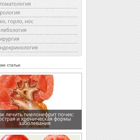
томатология
рология
хо, горло, нос
лебология
ирургия
ндокринология
ие статьи:
ак лечить пиелонефрит почек:
острая и хроническая формы
заболевания