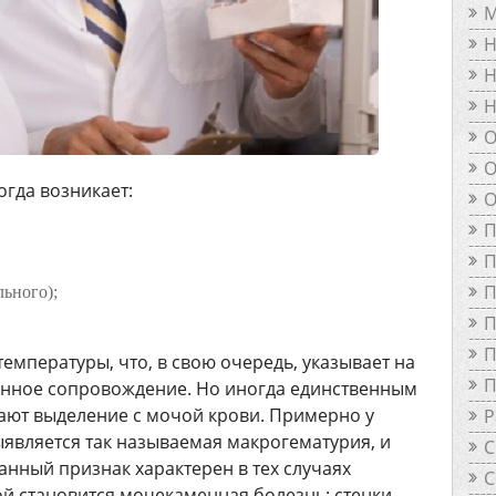
М
Н
Н
Н
О
О
огда возникает:
О
П
П
П
ьного);
П
П
емпературы, что, в свою очередь, указывает на
П
ионное сопровождение. Но иногда единственным
ают выделение с мочой крови. Примерно у
Р
является так называемая макрогематурия, и
С
нный признак характерен в тех случаях
С
ой становится мочекаменная болезнь: стенки