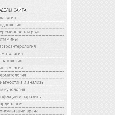
ЗДЕЛЫ САЙТА
ллергия
ндрология
еременность и роды
итамины
астроэнтерология
ематология
епатология
инекология
ерматология
иагностика и анализы
ммунология
нфекции и паразиты
ардиология
онсультации врача