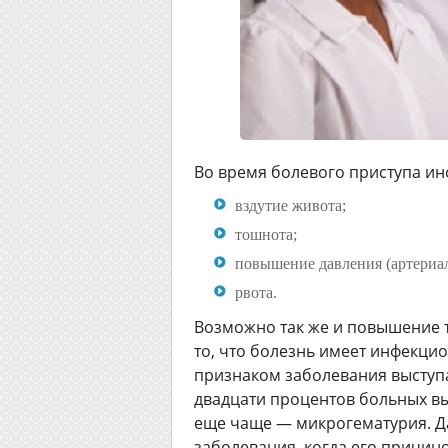
Во время болевого приступа ин
вздутие живота;
тошнота;
повышение давления (артериал
рвота.
Возможно так же и повышение т
то, что болезнь имеет инфекц
признаком заболевания выступ
двадцати процентов больных вы
еще чаще — микрогематурия. Да
заболевания, когда его причин