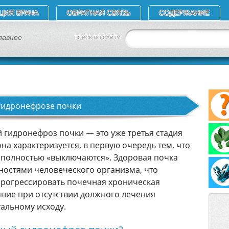
ЦИЯ ВРАЧА
ОБРАТНАЯ СВЯЗЬ
СОДЕРЖАНИЕ
лавное
ПОИСК ПО САЙТУ:
гидронефрозе почки
й гидронефроз почки — это уже третья стадия
на характеризуется, в первую очередь тем, что
 полностью «выключаются». Здоровая почка
бностями человеческого организма, что
 прогрессировать почечная хроническая
яние при отсутствии должного лечения
тальному исходу.