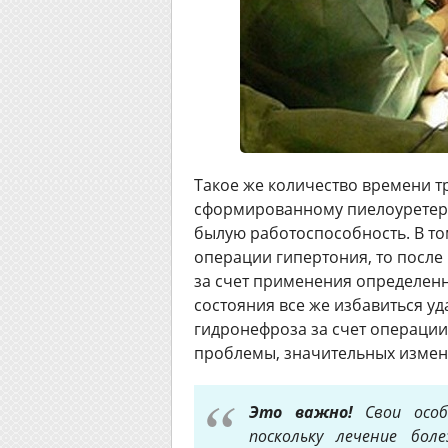
Такое же количество времени т
сформированному пиелоуретера
былую работоспособность. В то
операции гипертония, то после
за счет применения определенн
состояния все же избавиться уд
гидронефроза за счет операции
проблемы, значительных измене
Это важно!
Свои особ
поскольку лечение бол