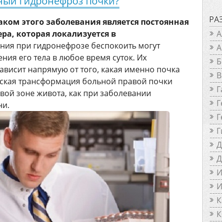
ный гидронефроз почки?
РА
ком этого заболевания является постоянная
ра, которая локализуется в
А
ия при гидронефрозе беспокоить могут
А
ия его тела в любое время суток. Их
Б
ависит напрямую от того, какая именно почка
В
еская трансформация больной правой почки
Г
вой зоне живота, как при заболевании
Г
ни.
Г
Г
Д
Д
И
И
К
К