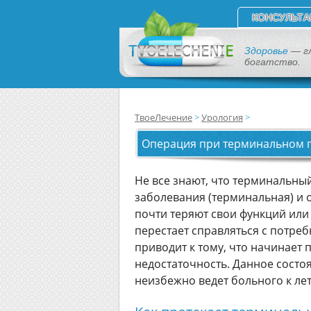
КОНСУЛЬТА
Здоровье
— г
богатство.
ТвоеЛечение
Урология
Операция при терминальном 
Не все знают, что терминальны
заболевания (терминальная) и о
почти теряют свои функций или
перестает справляться с потре
приводит к тому, что начинает
недостаточность. Данное состо
неизбежно ведет больного к ле