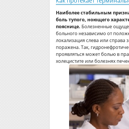
Как протекает терминаль
Наиболее стабильным призна
боль тупого, ноющего характе
пояснице.
Болезненные ощущен
больного независимо от положен
локализация слева или справа з
поражена. Так, гидронефротич
проявляться может болью в пра
холецистите или болезнях пече