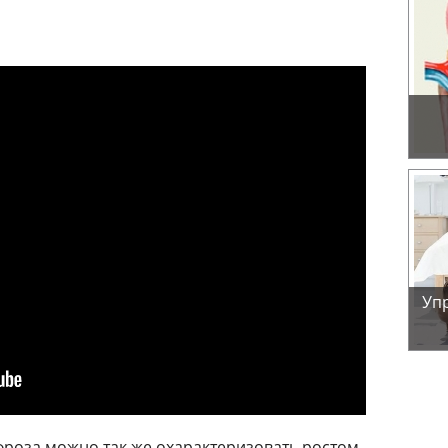
Уп
роза можно так же охарактеризовать ростом