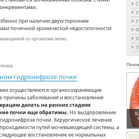
С
конкрементами.
У
собенно при наличии двухстороннем
У
наки почечной хронической недостаточности:
Ф
Х
 выводимой из организма мочи;
Э
Похож
ензия.
ном гидронефрозе почки
чами осуществляются органосохраняющие
ие причины заболевания и восстановление
ерацию делать на ранних стадиях
ние почки еще обратимы.
Но выздоровление
К
гидронефрозе почки. Хирургическое лечение
 проходимости путей мочевыводящей системы, а
последующее восстановление ее нормальных