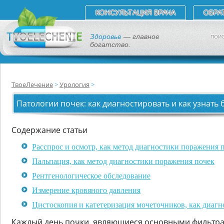
КОНСУЛЬТАЦИЯ ВРАЧА
ОБРА
Здоровье
— главное
ПОИС
богатство.
ТвоеЛечение
Урология
Патологии почек: как диагностировать и как узнать 
Содержание статьи
Расспрос и осмотр, как метод диагностики поражения 
Пальпация, как метод диагностики поражения почек
Рентгенологическое обследование
Измерение кровяного давления
Цистоскопия и катетеризация мочеточников, как диагн
Каждый день почки, являющиеся основными фильтр