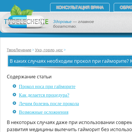
КОНСУЛЬТАЦИЯ ВРАЧА
ОБРА
Здоровье
— главное
богатство.
ТвоеЛечение
Ухо, горло, нос
В каких случаях необходим прокол при гайморите?
Содержание статьи
Прокол носа при гайморите
Как делается процедура?
Лечим болезнь после прокола
Возможные осложнения
В некоторых случаях даже при использовании совре
развития медицины вылечить гайморит без использо