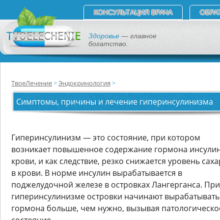
КОНСУЛЬТАЦИЯ ВРАЧА
ОБРА
Здоровье
— главное
богатство.
ТвоеЛечение
Эндокринология
Симптомы, причины и лечение гиперинсулинизма
Гиперинсулинизм — это состояние, при котором
возникает повышенное содержание гормона инсулин
крови, и как следствие, резко снижается уровень саха
в крови. В норме инсулин вырабатывается в
поджелудочной железе в островках Лангерганса. При
гиперинсулинизме островки начинают вырабатывать
гормона больше, чем нужно, вызывая патологическо