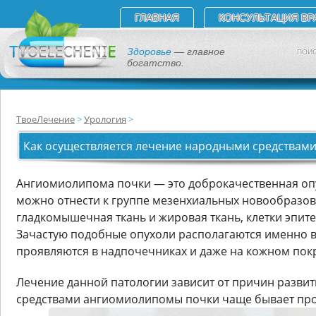
ГЛАВНАЯ
КОНСУЛЬТАЦИЯ ВР
Здоровье
— главное
ПОИС
богатство.
ТвоеЛечение
Урология
Как осуществляется лечение народными средствам
Ангиомиолипома почки — это доброкачественная опу
можно отнести к группе мезенхиальных новообразова
гладкомышечная ткань и жировая ткань, клетки эпит
Зачастую подобные опухоли располагаются именно в 
проявляются в надпочечниках и даже на кожном пок
Лечение данной патологии зависит от причин разви
средствами ангиомиолипомы почки чаще бывает про