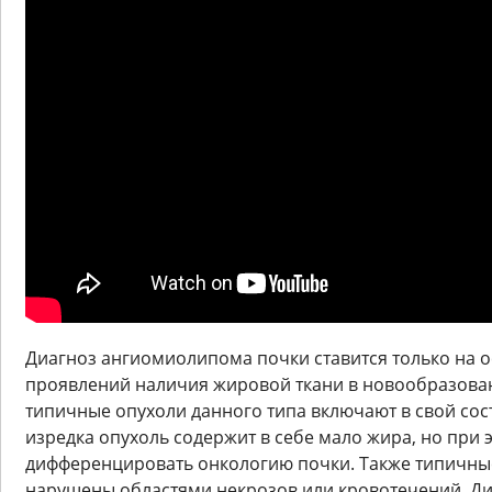
Диагноз ангиомиолипома почки ставится только на 
проявлений наличия жировой ткани в новообразован
типичные опухоли данного типа включают в свой сос
изредка опухоль содержит в себе мало жира, но при 
дифференцировать онкологию почки. Также типичны
нарушены областями некрозов или кровотечений. Ди