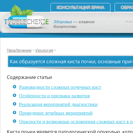
КОНСУЛЬТАЦИЯ ВРАЧА
ОБРА
Здоровье
— главное
ПОИС
богатство.
ТвоеЛечение
Урология
Как образуется сложная киста почки, основные пр
Содержание статьи
Разновидности сложных почечных кист
Особенности и признаки развития
Реализация мероприятий диагностики
Проведение лечебных мероприятий
Опасности и возможные осложнения сложных кист в п
Киста почки является патологической опухолью, кото