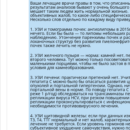
Ваши лечащие врачи правы в том, что описанн
результатам анализов бывают у очень большого 
мешает таким людям жить нормальной жизнью. В
объективных жалоб, то какое-либо специфическо
Несколько слов отдельно по каждому виду приве
1. УЗИ и томограмма почек: ангиолипомы в 2015г.
нечего. Если бы была — то липомы небольших р
наблюдению. Утончение паренхимы почек и ра
лоханочных структур без развития пиелонефрит
почек также лечить не нужно.
2. УЗИ желчного пузыря — норма: камней нет, пе
второго человека. Тут можно только посоветова
маленькими порциями, чтобы не было застоя в 
условия для камнеобразования.
3. УЗИ печени: практически претензий нет. Уч
гепатита С можно было бы опасаться развития 
опухолей и портальной гипертензии. Однако, нич
портальной вены в норме. По поводу гепатита С
реже 1 р/год) обследоваться на трансаминазы п
репликации вируса HCV, при резком повышении 
репликации проконсультироваться с инфекцион
необходимости противовирусного лечения.
4. УЗИ щитовидной железы: если при данных из
Т3, Т4, ТТГ нормальный и нет жалоб, характерных
лечение не требуется. Если уровень гормонов н
субъективное ухудшение самочувствия, нужно п