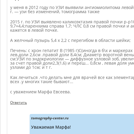
у меня в 2012 году по УЗИ выявили ангиомиолипома левой по
г. — узи без изменений, томограмма также
2015 г. по УЗИ выявлено каликоэктазия правой почки р-р10,
9,7×4,4;паренхима справа 1,7; ЧЛС 0,8 см правой почки и
кажется в левой почке.
А желчный пузырь 5,4 х 2,2 с перегибом в области шейки;
Печень: с хрон гепатит В (1985 г)С(иногда в б\х и маркерах
лев.доли 2,6см .правой доли 8,4см; Диаметр воротной вены
см:УЗИ по эндокриологии — диффузное узловой зоб, увел
за счет правой доли2,3(1,6) и переш... 0,8см , левая доля ум
узлами до 1см; и т г.
Как лечиться .что делать мне для врачей все как элемент
всех .у многих такие бывают...
с уважением Марфа Евсеева.
Ответить
tomography-center.ru
Уважаемая Марфа!